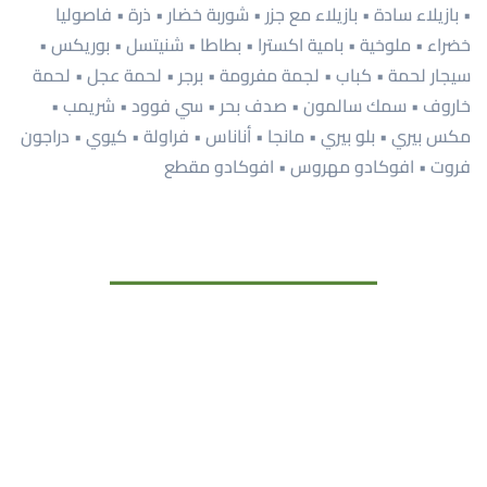
• بازيلاء سادة • بازيلاء مع جزر • شوربة خضار • ذرة • فاصوليا
خضراء • ملوخية • بامية اكسترا • بطاطا • شنيتسل • بوريكس •
سيجار لحمة • كباب • لجمة مفرومة • برجر • لحمة عجل • لحمة
خاروف • سمك سالمون • صدف بحر • سي فوود • شريمب •
مكس بيري • بلو بيري • مانجا • أناناس • فراولة • كيوي • دراجون
فروت • افوكادو مهروس • افوكادو مقطع