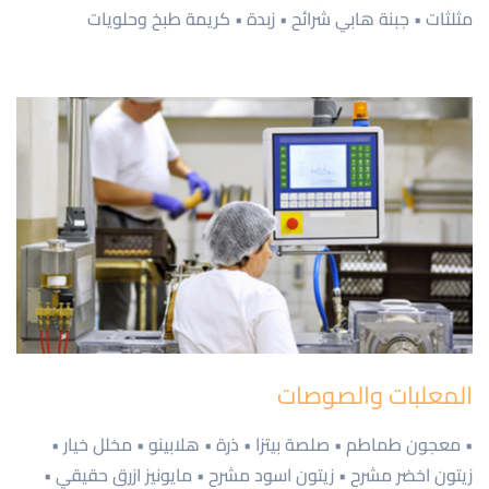
مثلثات • جبنة هابي شرائح • زبدة • كريمة طبخ وحلويات
المعلبات والصوصات
• معجون طماطم • صلصة بيتزا • ذرة • هلابينو • مخلل خيار •
زيتون اخضر مشرح • زيتون اسود مشرح • مايونيز ازرق حقيقي •