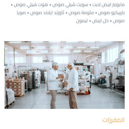
مايونيز ابيض لايت • سويت شيلي صوص • هوت شيلي صوص •
باربيكيو صوص • مثومة صوص • ثاوزند ايلاند صوص • صويا
صوص • خل ابيض • ليمون
المفرزات